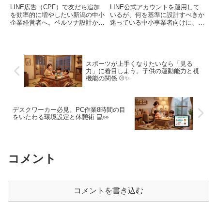
適化ガイド
LINE広告（CPF）で友だち追加
LINE公式アカウントを運用して
を効率的に増やしたい新潟の中小
いるが、何を基準に設計すべきか
企業経営者へ。ペルソナ設計から
迷っている中小事業者向けに、配
運用・最適化まで、広告費1/3・
信前に整理したい全体構造と判断
集客15倍を実現する手法と最新
軸を解説します。
のLINE仕様に基づいた事例を解
説します。
スポーツが上手くなりたいなら「見る
力」に着目しよう。子供の運動能力と視
機能の関係 ⚾✨
デスクワーカー必見。PC作業8時間の目
をいたわる環境設定と休憩術 💻👀
コメント
コメントを書き込む