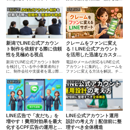
書き方を徹底解説。プロフィール
みを、飲食店・美容室・整体院の
からLINE登録へ自然に誘導し、
具体的な成功事例とともに解説。
Lステップ
Lステップ
新規客を常連客に変える仕組みを
AI検索時代に選ばれる店舗になる
最新仕様に基づき紹介します。
方法がわかります。
新潟でLINE公式アカウン
クレームをファンに変え
ト制作を依頼する際に信頼
る！LINE公式アカウント
性を見極める視点
を活用した迅速なカスタマ
ーサポート術 📱💬✨
新潟でLINE公式アカウント制作
電話やメールの対応をLINE公式
を検討している中小事業者向け
アカウントに集約し、クレームを
に、制作会社や支援者を選ぶ際に
ファンに変える方法を解説。チャ
確認したい信頼性の判断軸を整理
ットボットの自動化と有人チャッ
します。
トの連携、すぐ使えるテンプレー
Lステップ
Lステップ
ト、費用対効果まで網羅した店舗
経営者向けガイド。
LINE広告で「友だち」を
LINE公式アカウント運用
増やす！費用対効果を最大
設計の考え方｜配信前に整
化するCPF広告の運用と最
理すべき全体構造