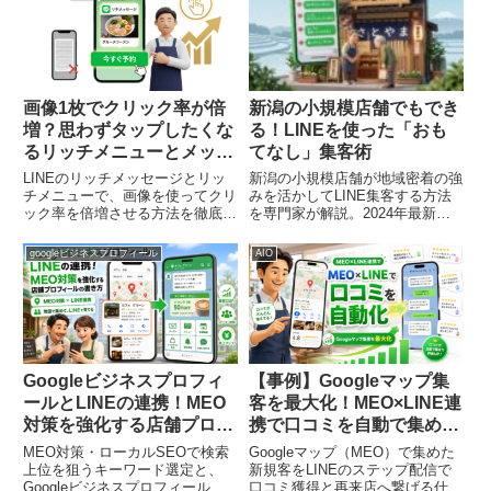
画像1枚でクリック率が倍
新潟の小規模店舗でもでき
増？思わずタップしたくな
る！LINEを使った「おも
るリッチメニューとメッセ
てなし」集客術
ージの戦略
LINEのリッチメッセージとリッ
新潟の小規模店舗が地域密着の強
チメニューで、画像を使ってクリ
みを活かしてLINE集客する方法
ック率を倍増させる方法を徹底解
を専門家が解説。2024年最新の
説。視線の流れを意識したデザイ
仕様に基づき、無料枠の活用法や
ン法則、ABテスト事例、全国の
業種別具体策、アナログのおもて
googleビジネスプロフィール
AIO
業種別成功事例まで、店舗経営者
なしをデジタルで拡張する3原則
がすぐ実践できるノウハウを紹介
を紹介します。
します。
Googleビジネスプロフィ
【事例】Googleマップ集
ールとLINEの連携！MEO
客を最大化！MEO×LINE連
対策を強化する店舗プロフ
携で口コミを自動で集める
ィールの書き方
仕組み
MEO対策・ローカルSEOで検索
Googleマップ（MEO）で集めた
上位を狙うキーワード選定と、
新規客をLINEのステップ配信で
Googleビジネスプロフィールの
口コミ獲得と再来店へ繋げる仕組