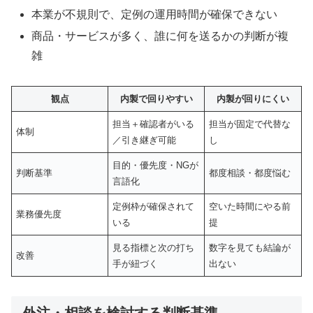
本業が不規則で、定例の運用時間が確保できない
商品・サービスが多く、誰に何を送るかの判断が複
雑
観点
内製で回りやすい
内製が回りにくい
担当＋確認者がいる
担当が固定で代替な
体制
／引き継ぎ可能
し
目的・優先度・NGが
判断基準
都度相談・都度悩む
言語化
定例枠が確保されて
空いた時間にやる前
業務優先度
いる
提
見る指標と次の打ち
数字を見ても結論が
改善
手が紐づく
出ない