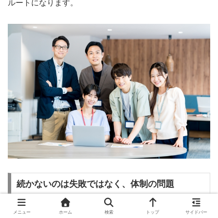
ルートになります。
続かないのは失敗ではなく、体制の問題
メニュー
ホーム
検索
トップ
サイドバー
続かないこと自体を「失敗」と捉えると、担当者を責める