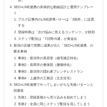
供」
SEO×LINE連携の具体的な動線設計と運用テンプレー
ト
ブログ記事内のLINE誘導バナーは「3箇所」に設置
する
登録特典は「次の悩みに答えるコンテンツ」が鉄則
ステップ配信は「7日間×5通」が黄金比
新潟の店舗で実際に成果が出た「SEO×LINE連携」の
匿名事例
事例1：新潟市の美容室（縮毛矯正特化）
事例2：長岡市の整体院（腰痛特化）
事例3：新潟市の隠れ家フレンチレストラン
事例4：上越市の工務店（注文住宅）
SEO×LINE連携でやってしまいがちな失敗パターンと
回避策
失敗1：登録直後から売り込みを始めてしまう
失敗2：全員に同じステップ配信を流してしまう