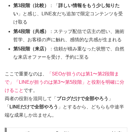
第3段階（比較）
：「
詳しい情報をもう少し知りた
い
」と感じ、LINE友だち追加で限定コンテンツを受
け取る
第4段階（共感）
：ステップ配信で店主の想い、施術
哲学、お客様の声に触れ、感情的な共感が生まれる
第5段階（来店）
：信頼が積み重なった状態で、自然
な来店オファーを受け、予約に至る
ここで重要なのは、
「SEOが担うのは第1〜第2段階ま
で」「LINEが担うのは第3〜第5段階」と役割を明確に分
けること
です。
両者の役割を混同して「
ブログだけで全部やろう
」
「
LINEだけで全部やろう
」とするから、どちらも中途半
端な成果しか出ません。