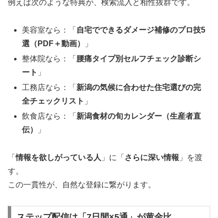
例えば次のような特典が、検索流入と相性抜群です。
美容室なら：「
自宅でできるダメージ補修のプロ技5
選（PDF＋動画）
」
整体院なら：「
腰痛タイプ別セルフチェック診断シ
ート
」
工務店なら：「
新潟の気候に合わせた住宅選びの完
全チェックリスト
」
飲食店なら：「
新潟食材の旬カレンダー（生産者直
伝）
」
「
情報を欲しがっている人
」に「
さらに深い情報
」を渡
す。
この一貫性が、自然な登録に繋がります。
ステップ配信は「7日間×5通」が黄金比