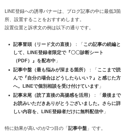
LINE登録への誘導バナーは、ブログ記事の中に最低3箇
所、設置することをおすすめします。
設置位置と訴求文の例は以下の通りです。
記事冒頭（リード文の直後）
：「
この記事の続編と
して、LINE登録者限定で『〇〇診断シート
（PDF）』を配布中
」
記事中盤（最も悩みが深まる箇所）
：「
ここまで読
んで『自分の場合はどうしたらいい？』と感じた方
へ。LINEで個別相談を受け付けています
」
記事末尾（読了直後の高揚感を活用）
：「
最後まで
お読みいただきありがとうございました。さらに詳
しい内容を、LINE登録者だけに無料配信中
」
特に効果が高いのが2つ目の「
記事中盤
」です。