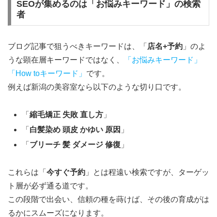
SEOが集めるのは「お悩みキーワード」の検索
者
ブログ記事で狙うべきキーワードは、「
店名+予約
」のよ
うな顕在層キーワードではなく、
「お悩みキーワード」
「How toキーワード」
です。
例えば新潟の美容室なら以下のような切り口です。
「
縮毛矯正 失敗 直し方
」
「
白髪染め 頭皮 かゆい 原因
」
「
ブリーチ 髪 ダメージ 修復
」
これらは「
今すぐ予約
」とは程遠い検索ですが、ターゲッ
ト層が必ず通る道です。
この段階で出会い、信頼の種を蒔けば、その後の育成がは
るかにスムーズになります。