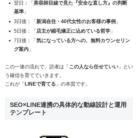
翌日：「
美容師目線で見た『安全な直し方』の判断
基準
」
3日後：「
新潟在住・40代女性のお客様の事例
」
5日後：「
店主が縮毛矯正に込めている哲学
」
7日後：「
気になっている方への、無料カウンセリン
グ案内
」
この一連の流れで、読者は「
この人なら任せていい
」とい
う確信を育てていきます。
これが「
LINEで育てる
」の本質です。
SEO×LINE連携の具体的な動線設計と運用
テンプレート