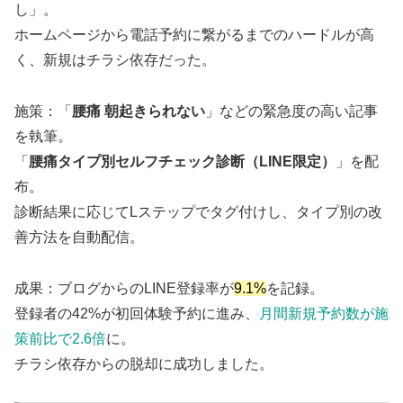
し」。
ホームページから電話予約に繋がるまでのハードルが高
く、新規はチラシ依存だった。
施策：「
腰痛 朝起きられない
」などの緊急度の高い記事
を執筆。
「
腰痛タイプ別セルフチェック診断（LINE限定）
」を配
布。
診断結果に応じてLステップでタグ付けし、タイプ別の改
善方法を自動配信。
成果：ブログからのLINE登録率が
9.1%
を記録。
登録者の42%が初回体験予約に進み、
月間新規予約数が施
策前比で2.6倍
に。
チラシ依存からの脱却に成功しました。