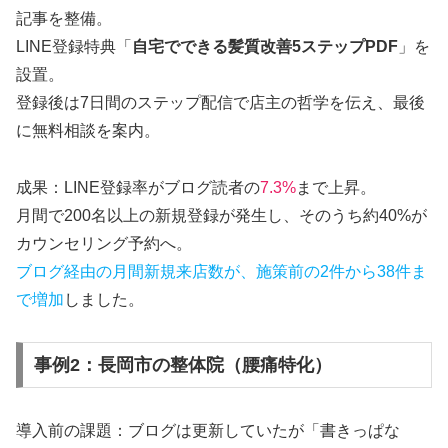
記事を整備。
LINE登録特典「
自宅でできる髪質改善5ステップPDF
」を
設置。
登録後は7日間のステップ配信で店主の哲学を伝え、最後
に無料相談を案内。
成果：LINE登録率がブログ読者の
7.3%
まで上昇。
月間で200名以上の新規登録が発生し、そのうち約40%が
カウンセリング予約へ。
ブログ経由の月間新規来店数が、施策前の2件から38件ま
で増加
しました。
事例2：長岡市の整体院（腰痛特化）
導入前の課題：ブログは更新していたが「書きっぱな