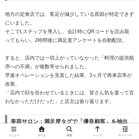
地方の定食店では、客足が減少している原因が特定できず
にいました。
そこでLステップを導入し、会計時にQRコードを読み取
ってもらい、2時間後に満足度アンケートを自動配信。
すると、店内では一切上がっていなかった「料理の提供順
序への不満」が複数寄せられました。
早速オペレーションを見直した結果、3ヶ月で再来店率が
改善。
「店内で顔を合わせているときには、皆さん気を遣って言
わなかっただけだった」と店主は振り返ります。
美容サロン：満足度タグで「優良顧客」を抽出
し、客単価アップ
メニュー
ホーム
検索
トップ
サイドバー