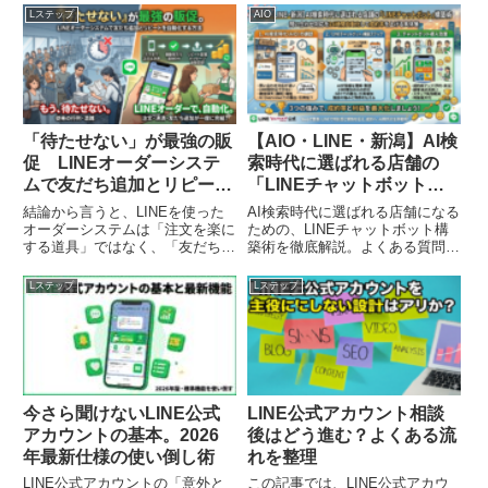
Lステップ
AIO
「待たせない」が最強の販
【AIO・LINE・新潟】AI検
促 LINEオーダーシステ
索時代に選ばれる店舗の
ムで友だち追加とリピート
「LINEチャットボット」
を自動化する方法
構築術｜問い合わせ対応を
結論から言うと、LINEを使った
AI検索時代に選ばれる店舗になる
24時間自動化して成約率を
オーダーシステムは「注文を楽に
ための、LINEチャットボット構
する道具」ではなく、「友だちが
築術を徹底解説。よくある質問の
上げる具体策
増え、売上が積み上がり、再来店
自動回答、予約受付の自動化、診
が自動化される仕組み」です。本
断型提案チャットボットの作り方
Lステップ
Lステップ
記事では、注文の不便さという身
まで、Lステップを活用した具体
近な課題が、どう「友だち追加」
的な方法と失敗しないポイントを
と「リピート売上」に直結するの
お伝えします。
かを、現場目線で論理的に解説し
ます。
今さら聞けないLINE公式
LINE公式アカウント相談
アカウントの基本。2026
後はどう進む？よくある流
年最新仕様の使い倒し術
れを整理
LINE公式アカウントの「意外と
この記事では、LINE公式アカウ