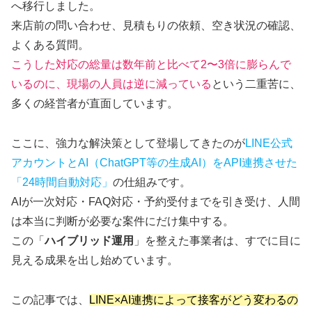
へ移行しました。
来店前の問い合わせ、見積もりの依頼、空き状況の確認、
よくある質問。
こうした対応の総量は数年前と比べて2〜3倍に膨らんで
いるのに、現場の人員は逆に減っている
という二重苦に、
多くの経営者が直面しています。
ここに、強力な解決策として登場してきたのが
LINE公式
アカウントとAI（ChatGPT等の生成AI）をAPI連携させた
「24時間自動対応」
の仕組みです。
AIが一次対応・FAQ対応・予約受付までを引き受け、人間
は本当に判断が必要な案件にだけ集中する。
この「
ハイブリッド運用
」を整えた事業者は、すでに目に
見える成果を出し始めています。
この記事では、
LINE×AI連携によって接客がどう変わるの