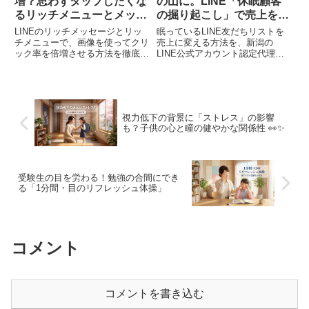
増？思わずタップしたくな
の山に。LINE「休眠顧客
るリッチメニューとメッセ
の掘り起こし」で売上を回
ージの戦略
復させる方法
LINEのリッチメッセージとリッ
眠っているLINE友だちリストを
チメニューで、画像を使ってクリ
売上に変える方法を、新潟の
ック率を倍増させる方法を徹底解
LINE公式アカウント認定代理店
説。視線の流れを意識したデザイ
が解説。3段階リマインド設計と
ン法則、ABテスト事例、全国の
匿名事例を交え、休眠顧客の掘り
業種別成功事例まで、店舗経営者
起こしで売上を回復させる具体策
がすぐ実践できるノウハウを紹介
を完全解説します。
します。
視力低下の背景に「ストレス」の影響
も？子供の心と瞳の健やかな関係性 👀✨
受験生の目を労わる！勉強の合間にでき
る「1分間・目のリフレッシュ体操」
コメント
コメントを書き込む