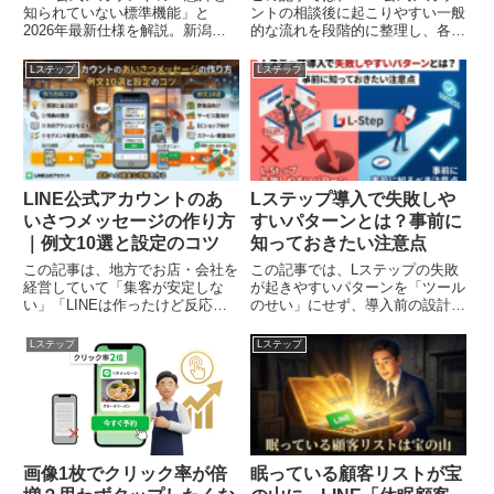
知られていない標準機能」と
ントの相談後に起こりやすい一般
2026年最新仕様を解説。新潟の
的な流れを段階的に整理し、各段
中小企業向けに、無料プランでも
階での判断ポイントを中立的に解
成果を出す活用法を、専門家集団
説します。
Lステップ
Lステップ
studio-THが具体的にご紹介しま
す。
LINE公式アカウントのあ
Lステップ導入で失敗しや
いさつメッセージの作り方
すいパターンとは？事前に
｜例文10選と設定のコツ
知っておきたい注意点
この記事は、地方でお店・会社を
この記事では、Lステップの失敗
経営していて「集客が安定しな
が起きやすいパターンを「ツール
い」「LINEは作ったけど反応が
のせい」にせず、導入前の設計不
ない」と悩む経営者・店舗オーナ
足という観点から整理します。さ
ー向けに書いています。LINE公
らに、構築代行と戦略設計から入
Lステップ
Lステップ
式アカウントの「あいさつメッセ
る支援の違いも中立的に解説し、
ージ」は、友だち追加（またはブ
あなたが次に何を確認すべきか判
ロック解除）直後に自動で届く1
断できる状態を目指します。
通目です。実はこの1通目で、来
店・予約・問い合わせなどの成約
（CV）の大半が決まります。
画像1枚でクリック率が倍
眠っている顧客リストが宝