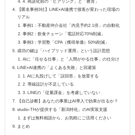
4. 商談化前の「ヒアリング」と「教育」
【匿名事例3社】LINE×AI連携で接客が変わった現場の
リアル
事例1：不動産仲介会社「内見予約2.1倍」の自動化
事例2：飲食チェーン「電話対応70%削減」
事例3：学習塾「CPA（獲得単価）50%削減」
成功の鍵は「ハイブリッド運用」という設計思想
AIに「任せる仕事」と「人間がやる仕事」の仕分け
LINE×AI連携の「よくある失敗」と回避策
1. AIに丸投げして「誤回答」を放置する
2. 導線設計が不足している
3. LINEの「従量課金」を考慮していない
【自己診断】あなたの事業はAI導入で効果が出るか？
studio-THが提供する「新潟特化」のAI実装支援
まずは無料相談から、お気軽にご活用ください
まとめ