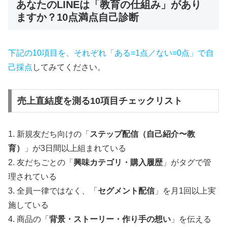
あなたのLINEは「教育の仕組み」があり
ますか？10点満点自己診断
下記の10項目を、それぞれ「ある=1点／ない=0点」で自
己採点
してみてください。
売上直結度を測る10項目チェックリスト
1. 新規友だち向けの「
ステップ配信（自己紹介〜教
育）
」が3日間以上組まれている
2. 友だちごとの「
興味カテゴリ・購入履歴
」がタグで管
理されている
3. 全員一律ではなく、「
セグメント配信
」を月1回以上実
施している
4. 商品の「
背景・ストーリー・作り手の想い
」を伝える