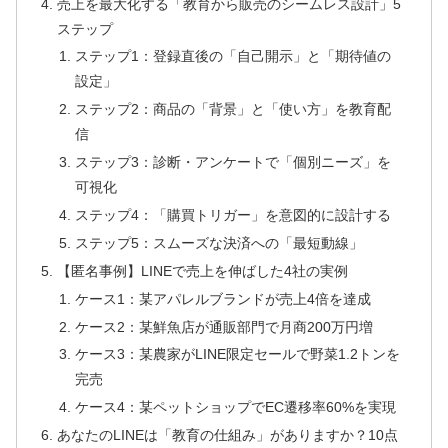
売上を最大化する「教育から販売のシームレス設計」5
ステップ
ステップ1：登録直後の「自己開示」と「期待値の
設定」
ステップ2：商品の「背景」と「使い方」を教育配
信
ステップ3：診断・アンケートで「個別ニーズ」を
可視化
ステップ4：「購買トリガー」を意図的に設計する
ステップ5：スムーズな決済への「最短動線」
【匿名事例】LINEで売上を伸ばした4社の実例
ケース1：某アパレルブランドが売上4倍を達成
ケース2：某鮮魚店が通販部門で月商200万円増
ケース3：某農家がLINE限定セールで野菜1.2トンを
完売
ケース4：某ペットショップでEC遷移率60%を実現
あなたのLINEは「教育の仕組み」がありますか？10点