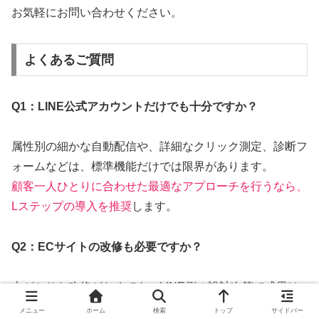
お気軽にお問い合わせください。
よくあるご質問
Q1：LINE公式アカウントだけでも十分ですか？
属性別の細かな自動配信や、詳細なクリック測定、診断フ
ォームなどは、標準機能だけでは限界があります。
顧客一人ひとりに合わせた最適なアプローチを行うなら、
Lステップの導入を推奨
します。
Q2：ECサイトの改修も必要ですか？
大がかりな改修がなくても、LINE側の設計次第で成果は
出せます。
メニュー
ホーム
検索
トップ
サイドバー