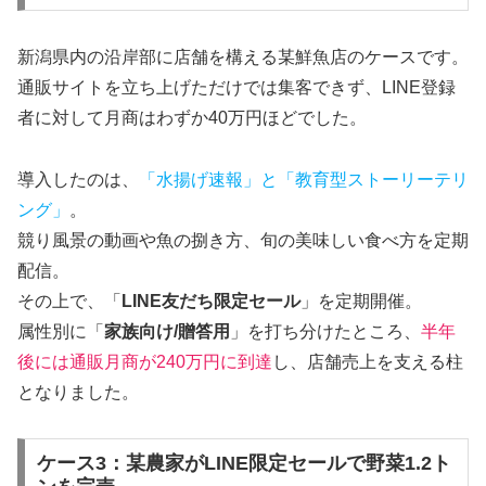
新潟県内の沿岸部に店舗を構える某鮮魚店のケースです。
通販サイトを立ち上げただけでは集客できず、LINE登録
者に対して月商はわずか40万円ほどでした。
導入したのは、
「水揚げ速報」と「教育型ストーリーテリ
ング」
。
競り風景の動画や魚の捌き方、旬の美味しい食べ方を定期
配信。
その上で、「
LINE友だち限定セール
」を定期開催。
属性別に「
家族向け/贈答用
」を打ち分けたところ、
半年
後には通販月商が240万円に到達
し、店舗売上を支える柱
となりました。
ケース3：某農家がLINE限定セールで野菜1.2ト