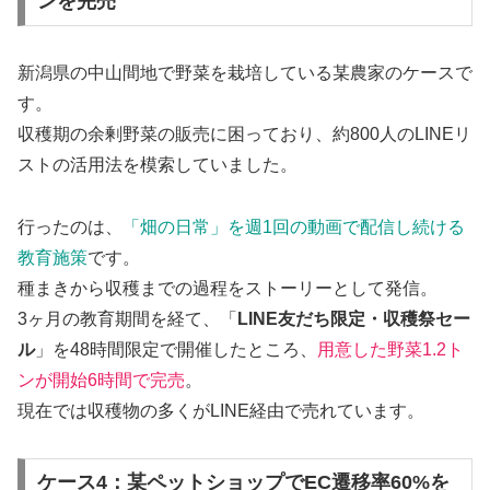
ンを完売
新潟県の中山間地で野菜を栽培している某農家のケースで
す。
収穫期の余剰野菜の販売に困っており、約800人のLINEリ
ストの活用法を模索していました。
行ったのは、
「畑の日常」を週1回の動画で配信し続ける
教育施策
です。
種まきから収穫までの過程をストーリーとして発信。
3ヶ月の教育期間を経て、「
LINE友だち限定・収穫祭セー
ル
」を48時間限定で開催したところ、
用意した野菜1.2ト
ンが開始6時間で完売
。
現在では収穫物の多くがLINE経由で売れています。
ケース4：某ペットショップでEC遷移率60%を