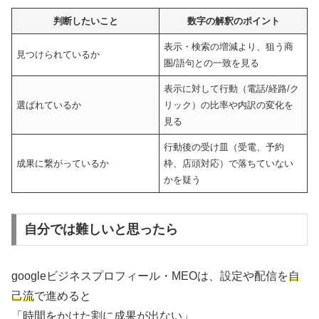
判断したいこと
数字の解釈のポイント
表示・検索の増減より、狙う商
見つけられているか
圏/語句との一致を見る
表示に対して行動（電話/経路/ク
選ばれているか
リック）の比率や内訳の変化を
見る
行動後の受け皿（受電、予約
成果に繋がっているか
枠、店頭対応）で落ちていない
かを疑う
自分では難しいと思ったら
googleビジネスプロフィール・MEOは、設定や配信を
自
己流
で進めると
「時間をかけた割に成果が出ない」