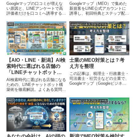
仕組み
Googleマップの口コミが増えな
Googleマップ（MEO）で集めた
い原因と、LINEアンケートで高
新規客をLINE公式アカウントに
評価者だけを口コミへ誘導する自
誘導し、初回特典とステップ配信
動化の仕組みを解説。Lステップ
で2回目来店を自動化する方法を
を活用した具体的な手順やポリシ
IT専門家が解説。最新のLINE仕
AIO
googleビジネスプロフィール
ー遵守のポイントを紹介します。
様に基づいた成功事例、費用対効
果まで徹底ガイド。
【AIO・LINE・新潟】AI検
士業のMEO対策とは？考
索時代に選ばれる店舗の
え方を整理
「LINEチャットボット」
この記事は、税理士・行政書士・
構築術｜問い合わせ対応を
司法書士・社労士などの士業で、
AI検索時代に選ばれる店舗になる
Googleマップ（Googleビジネス
24時間自動化して成約率を
ための、LINEチャットボット構
プロフィール）を使った集客＝
築術を徹底解説。よくある質問の
上げる具体策
MEO対策を取り入れるべきか迷
自動回答、予約受付の自動化、診
っている方向けに、役割と注意点
断型提案チャットボットの作り方
AIO
googleビジネスプロフィール
を整理する内容です。
まで、Lステップを活用した具体
的な方法と失敗しないポイントを
お伝えします。
あなたの会社は、AIの頭の
新潟でMEO対策を検討す