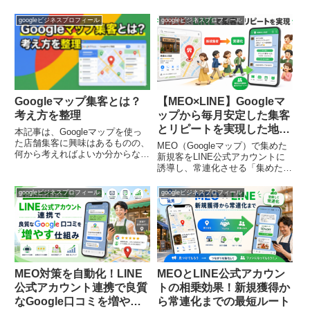
googleビジネスプロフィール
googleビジネスプロフィール
Googleマップ集客とは？
【MEO×LINE】Googleマ
考え方を整理
ップから毎月安定した集客
とリピートを実現した地域
本記事は、Googleマップを使っ
店舗の事例
た店舗集客に興味はあるものの、
MEO（Googleマップ）で集めた
何から考えればよいか分からない
新規客をLINE公式アカウントに
中小事業者の方向けに、全体像を
誘導し、常連化させる「集めた新
整理するための解説です。
規客を逃さない」仕組みを解説。
「MEO対策」「Googleビジネス
飲食店・美容室・整体院の匿名成
googleビジネスプロフィール
googleビジネスプロフィール
プロフィール（GBP）運用」
功事例、店内導線の作り方、費用
「ローカルSEO」といった言葉
対効果シミュレーションまで公開
が混在しやすい領域を、概念の違
します。
いと重なりから整理し、どこまで
取り組むべきか判断する材料をま
とめます。個別のテクニックや上
位表示を前提にした話ではなく、
MEO対策を自動化！LINE
MEOとLINE公式アカウン
集客導線の中でGoogleマップを
公式アカウント連携で良質
トの相乗効果！新規獲得か
どう位置づけるか、運用の考え方
と注意点を中心に扱います。
なGoogle口コミを増やす
ら常連化までの最短ルート