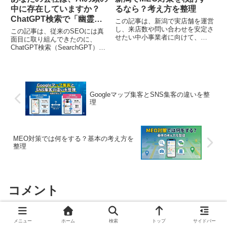
中に存在していますか？
るなら？考え方を整理
ChatGPT検索で「幽霊」
この記事は、新潟で実店舗を運営
にならないための生存戦略
し、来店数や問い合わせを安定さ
この記事は、従来のSEOには真
せたい中小事業者に向けて、
面目に取り組んできたのに、
MEO対策（Googleマップ上の見
ChatGPT検索（SearchGPT）や
え方を整える取り組み）を「集客
PerplexityなどのAI検索（AIO）
手段の一つ」として整理する内容
へのシフトに強い危機感を抱いて
です。自社でどこまで対応できる
いる経営者のために書きました。
か、どの段階で相談した方がよい
かを判断するために、目的設定・
商圏の捉え方・運用でつまずきや
Googleマップ集客とSNS集客の違いを整
理
すい点・相談時の見極め視点を構
造的にまとめます。上位表示を断
定するのではなく、地域の店舗事
情を前提に、無理のない運用設計
と意思決定の材料を提供します。
MEO対策では何をする？基本の考え方を
整理
コメント
メニュー
ホーム
検索
トップ
サイドバー
コメントを書き込む