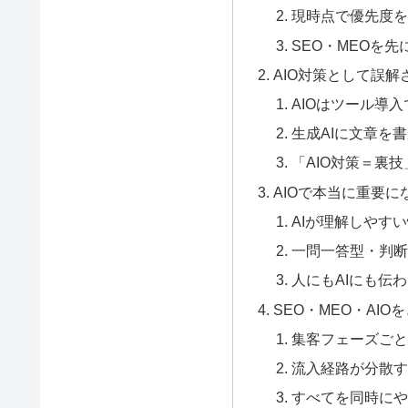
現時点で優先度を
SEO・MEOを
AIO対策として誤
AIOはツール導
生成AIに文章を
「AIO対策＝裏
AIOで本当に重要
AIが理解しやす
一問一答型・判断
人にもAIにも伝
SEO・MEO・AI
集客フェーズごと
流入経路が分散す
すべてを同時にや