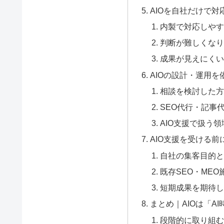
AIOを自社だけで
内製で対応しやす
判断が難しくなり
成果が見えにくい
AIOの設計・運用
相談を検討した方
SEO代行・記事
AIO支援で扱う
AIO支援を受ける
自社の集客目的と
既存SEO・ME
短期成果を期待し
まとめ｜AIOは「A
段階的に取り組む