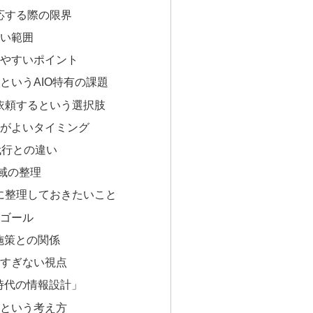
対応する際の限界
い範囲
やすいポイント
というAIO特有の課題
を依頼するという選択肢
がよいタイミング
代行との違い
領域の整理
前に整理しておきたいこと
ゴール
O施策との関係
すぎない視点
I時代の情報設計」
という考え方