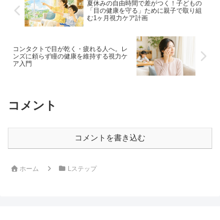
夏休みの自由時間で差がつく！子どもの
の販売目的・商品特性・運用体制
「目の健康を守る」ために親子で取り組
に照らして導入可否を判断できる
む1ヶ月視力ケア計画
ように構成しています。
コンタクトで目が乾く・疲れる人へ。レ
ンズに頼らず瞳の健康を維持する視力ケ
ア入門
コメント
コメントを書き込む
ホーム
Lステップ