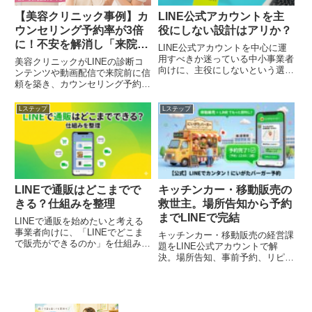
を重視し、「自社で続けられる
します。売り込み配信を単純に否
【美容クリニック事例】カ
LINE公式アカウントを主
か」「専門家に相談した方がよい
定せず、「誰に」「何を約束し
ウンセリング予約率が3倍
役にしない設計はアリか？
か」を読者自身が判断できる状態
て」「どんな役割で配信するか」
に！不安を解消し「来院前
をゴールにします。
という設計のズレが原因になりや
LINE公式アカウントを中心に運
すい点を中心に解説します。ま
にファン化」するLINE設
用すべきか迷っている中小事業者
美容クリニックがLINEの診断コ
た、改善策は『頑張って配信を工
向けに、主役にしないという選択
計
ンテンツや動画配信で来院前に信
夫する』方向に寄せず、LINE公
肢と、その方が機能しやすいケー
頼を築き、カウンセリング予約率
式アカウントの標準機能で見直せ
スを整理します。
を3倍にした事例を解説。Lステ
る範囲と、自社運用の限界サイン
ップを活用した高単価商材の成約
Lステップ
Lステップ
（相談した方が早い状態）を分け
率を上げる具体的な設計手順を紹
て提示します。
介します。
LINEで通販はどこまでで
キッチンカー・移動販売の
きる？仕組みを整理
救世主。場所告知から予約
までLINEで完結
LINEで通販を始めたいと考える
事業者向けに、「LINEでどこま
キッチンカー・移動販売の経営課
で販売ができるのか」を仕組みか
題をLINE公式アカウントで解
ら整理する記事です。ECサイト
決。場所告知、事前予約、リピー
との違いを機能比較ではなく運用
ター育成を自動化する最新の運用
設計の観点で捉え、向き・不向
モデルを、Lステップ認定代理店
き、導入前に確認すべき判断ポイ
のstudio-THが解説します。
ントをまとめます。LINE通販を
過度に推奨するのではなく、自社