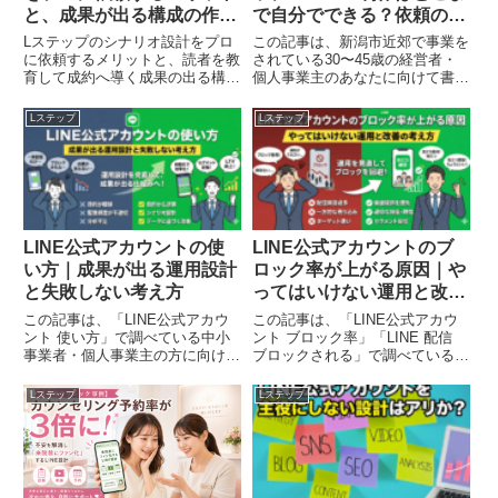
と、成果が出る構成の作り
で自分でできる？依頼の判
方
断基準
Lステップのシナリオ設計をプロ
この記事は、新潟市近郊で事業を
に依頼するメリットと、読者を教
されている30〜45歳の経営者・
育して成約へ導く成果の出る構成
個人事業主のあなたに向けて書き
の作り方を徹底解説。業種別の成
ました。LINE公式アカウントの
功事例や費用対効果、自己診断チ
リッチメニューを「自分で作るべ
Lステップ
Lステップ
ェックまで、認定代理店が実践ノ
きか」「プロに依頼すべきか」で
ウハウを公開します。
迷っている方が、判断できるよう
になることが目的です。Canvaな
どで一度は作ってみたものの、見
た目がしっくりこない、どこに何
を置けばいいか決めきれない、タ
ップ後の導線まで考えられず手が
LINE公式アカウントの使
LINE公式アカウントのブ
止まっている。そんな状態から抜
い方｜成果が出る運用設計
ロック率が上がる原因｜や
け出すために、リッチメニューを
と失敗しない考え方
ってはいけない運用と改善
『デザイン』ではなく『導線設
計』として捉え直し、費用感や依
の考え方
この記事は、「LINE公式アカウ
この記事は、「LINE公式アカウ
頼の違い、見落としがちなポイン
ント 使い方」で調べている中小
ント ブロック率」「LINE 配信
トまで整理します。読み終える頃
事業者・個人事業主の方に向け
ブロックされる」で調べている中
には、あなたの現状に合う進め方
て、操作手順ではなく“運用の考
小事業者・個人事業主の方に向け
（自作／依頼／一部だけ依頼）が
え方”を中心に整理したガイドで
て、ブロックが起きる『構造』を
Lステップ
Lステップ
選べるはずです。
す。忙しさ・人手不足・ネタ切れ
整理する記事です。ブロック率の
で運用が止まりやすい前提に立
計算や操作手順ではなく、なぜブ
ち、標準機能でできること／でき
ロックが増えるのか、どこで期待
ないことの境界を明確にします。
値がズレるのか、どんな判断ミス
売り込み配信を推奨するのではな
が連鎖してブロック率が上がるの
く、関係構築・配信設計・判断軸
かを、運用の考え方として言語化