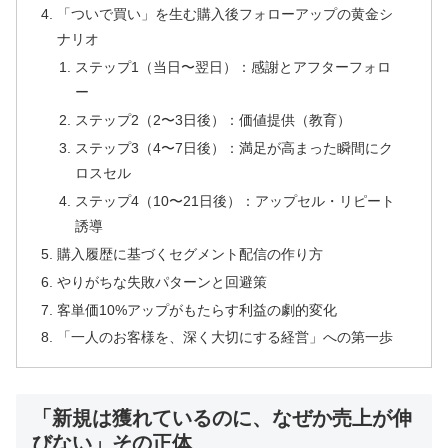
「ついで買い」を生む購入後フォローアップの黄金シ
ナリオ
ステップ1（当日〜翌日）：感謝とアフターフォロ
ー
ステップ2（2〜3日後）：価値提供（教育）
ステップ3（4〜7日後）：満足が高まった瞬間にク
ロスセル
ステップ4（10〜21日後）：アップセル・リピート
誘導
購入履歴に基づくセグメント配信の作り方
やりがちな失敗パターンと回避策
客単価10%アップがもたらす利益の劇的変化
「一人のお客様を、深く大切にする経営」への第一歩
「新規は獲れているのに、なぜか売上が伸
びない」その正体