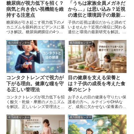
糖尿病が視力低下を招く？
「うちは家族全員メガネだ
病気と向き合い視機能を維
から…」は思い込み？近視
持する注意点
の遺伝と環境因子の最新研
究の視点
糖尿病が引き起こす視力低下のメ
子供の近視は遺伝だからと諦めて
カニズムを眼科的エビデンスに基
いませんか？近視の発症に関わる
づき解説。糖尿病網膜症の4つの
遺伝と環境の最新研究を解説。東
進行段階、初期は自覚症状ゼロの
アジアで近視が急増した背景や、
危険性、HbA1c 7.0%未満維持の
家庭で取り組める環境改善、ピン
視力回復センター
視力回復センター
重要性を詳しく紹介。網膜を守る
ト調節機能を整えるトレーニング
7つの栄養素や日常のセルフチェ
の選択肢について紹介します。
ック法、専門施設での体験セッシ
ョンもご案内。
コンタクトレンズで視力が
目の健康を支える栄養と
下がる理由。健康な瞳を守
は？子供の成長を考えた食
る正しい管理法
事のヒント
コンタクトレンズが視力低下を招
お子さんの目の健康を守りたい保
く酸欠・乾燥・摩擦のメカニズム
護者の方へ。ルテインやDHAな
を解説。正しいレンズ管理法とコ
ど、成長に欠かせない栄養素の正
ンタクトと併用できる視力ケアを
しい知識と、バランスの良い献立
詳しく紹介します。
の立て方を解説します。
視力回復センター
視力回復センター