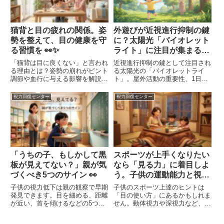
猫背と目の疲れの関係。姿
外遊びが近視進行抑制の鍵
勢を整えて、目の健康を守
に？太陽光「バイオレット
る習慣を 👀✨
ライト」に注目が集まる理
由 ☀️
「猫背は目に良くない」と言われ
近視進行抑制の鍵として注目され
る理由とは？姿勢の崩れがピント
る太陽光の「バイオレットライ
調節や血行に与える影響を解説。
ト」。屋外活動の重要性、1日2
家庭で実践できる正しい座り方チ
時間の目安、家庭で実践できる光
ェックリストやリフレッシュ方法
の取り入れ方について解説しま
視力回復センター
視力回復センター
をご紹介します。
す。
「うちの子、もしかして黒
スポーツが上手くなりたい
板が見えてない？」親が気
なら「見る力」に着目しよ
づくべき5つのサイン 👀
う。子供の運動能力と視機
能の関係 ⚾✨
子供の視力低下は親の観察で早期
子供のスポーツ上達のヒントは
発見できます。目を細める、距離
「目の使い方」にあるかもしれま
が近い、首を傾けるなどの5つの
せん。動体視力や深視力など、ス
サインと、家庭で取り組める目の
ポーツに関わる視機能の解説と、
環境調整、リフレッシュ法を解
家庭で親子で楽しめる簡単なトレ