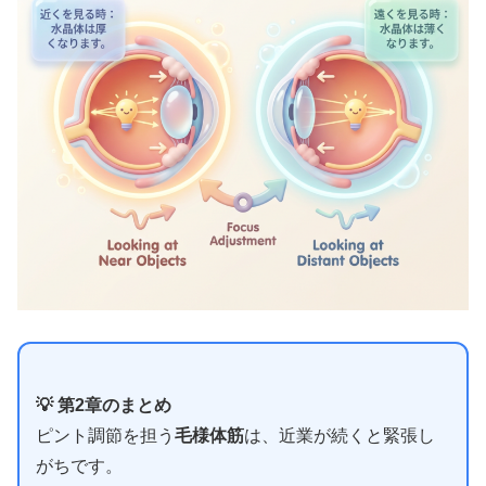
💡 第2章のまとめ
ピント調節を担う
毛様体筋
は、近業が続くと緊張し
がちです。