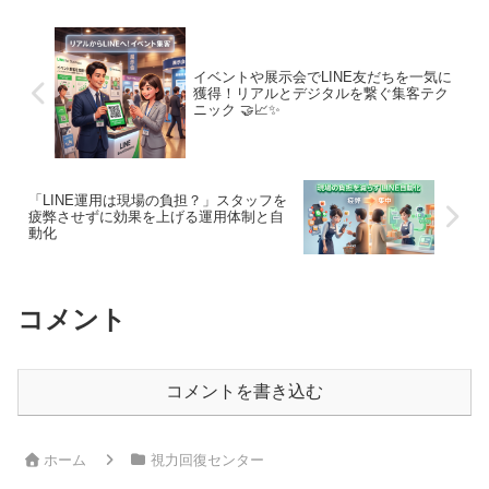
説。
ーニング5選をご紹介します。
イベントや展示会でLINE友だちを一気に
獲得！リアルとデジタルを繋ぐ集客テク
ニック 🤝📈✨
「LINE運用は現場の負担？」スタッフを
疲弊させずに効果を上げる運用体制と自
動化
コメント
コメントを書き込む
ホーム
視力回復センター