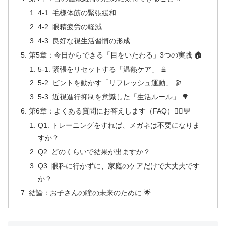
4-1. 毛様体筋の緊張緩和
4-2. 眼精疲労の軽減
4-3. 良好な視生活習慣の形成
第5章：今日からできる「目をいたわる」3つの実践 🏠
5-1. 緊張をリセットする「温熱ケア」 ♨️
5-2. ピントを動かす「リフレッシュ運動」 🔭
5-3. 近視進行抑制を意識した「生活ルール」 🌳
第6章：よくある質問にお答えします（FAQ）🙋‍♀️💬
Q1. トレーニングをすれば、メガネは不要になりま
すか？
Q2. どのくらいで結果が出ますか？
Q3. 眼科に行かずに、家庭のケアだけで大丈夫です
か？
結論：お子さんの瞳の未来のために 🌟