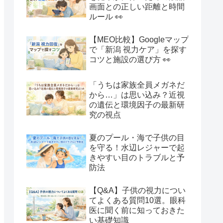
画面との正しい距離と時間
ルール 👀
【MEO比較】Googleマップ
で「新潟 視力ケア」を探す
コツと施設の選び方 👀
「うちは家族全員メガネだ
から…」は思い込み？近視
の遺伝と環境因子の最新研
究の視点
夏のプール・海で子供の目
を守る！水辺レジャーで起
きやすい目のトラブルと予
防法
【Q&A】子供の視力につい
てよくある質問10選。眼科
医に聞く前に知っておきた
い基礎知識