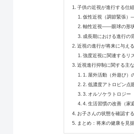
子供の近視が進行する仕
仮性近視（調節緊張）
軸性近視——眼球の形
成長期における進行の
近視の進行が将来に与え
強度近視に関連するリ
近視進行抑制に関する主
1. 屋外活動（外遊び）
2. 低濃度アトロピン点
3. オルソケラトロジー
4. 生活習慣の改善（
お子さんの状態を確認す
まとめ：将来の健康を見