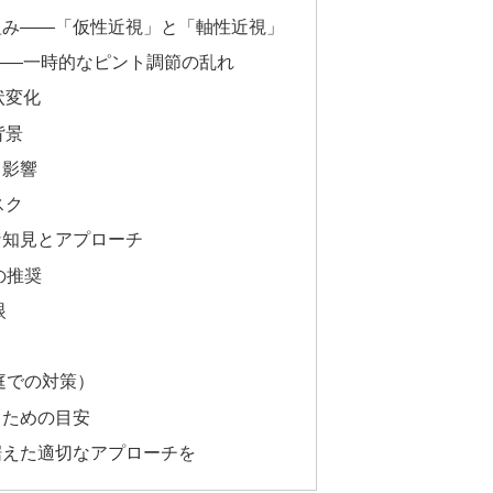
組み——「仮性近視」と「軸性近視」
——一時的なピント調節の乱れ
状変化
背景
る影響
スク
な知見とアプローチ
の推奨
眼
家庭での対策）
るための目安
据えた適切なアプローチを