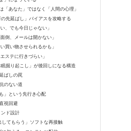
は「あなた」ではなく「人間の心理」
断の先延ばし」バイアスを攻略する
たい、でも今日じゃない」
は面倒、メールは開かない」
高い買い物させられるかも」
らエステに行きづらい」
休眠掘り起こし」が後回しになる構造
延ばしの罠
抗のない道
も」という先行き心配
直視回避
インド設計
出してもらう」ソフトな再接触