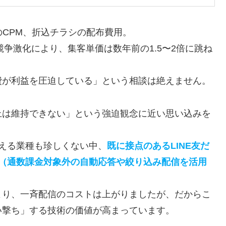
のCPM、折込チラシの配布費用。
競争激化により、集客単価は数年前の1.5〜2倍に跳ね
費が利益を圧迫している」という相談は絶えません。
上は維持できない」という強迫観念に近い思い込みを
超える業種も珍しくない中、
既に接点のあるLINE友だ
円（通数課金対象外の自動応答や絞り込み配信を活用
定により、一斉配信のコストは上がりましたが、だからこ
い撃ち」する技術の価値が高まっています。