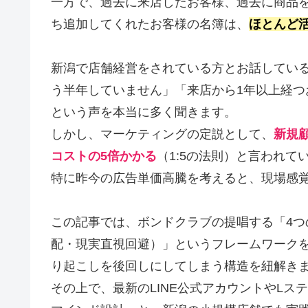
一方で、過去に来店したお客様、過去に商品を
ち追加してくれたお客様の名簿は、
ほとんど
新潟で店舗経営をされている方とお話している
う半年していません」「来店から1年以上経
という声を本当に多く聞きます。
しかし、マーケティングの定説として、
新規
コストの5倍かかる
（1:5の法則）と言われて
特に昨今の広告単価高騰を考えると、現場感
この記事では、ボンドクラブの提唱する「4
配・現実直視回避）」というフレームワーク
り起こしを後回しにしてしまう構造を紐解き
その上で、最新のLINE公式アカウントやLス