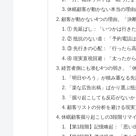
休眠顧客が動かない本当の理由
顧客が動かない4つの理由。「決
① 先延ばし：「いつかは行き
② 抵抗のない道：「予約電話
③ 先行きの心配：「行ったら
④ 現実直視回避：「太ったか
経営者側にも潜む4つの弱さ。「
「明日やろう」が積み重なる先
「楽な広告出稿」ばかり選ぶ抵
「掘り起こしても反応がないか
顧客リストの分析を避ける現実
休眠顧客掘り起こしの3段階リマ
【第1段階】記憶喚起：「思い