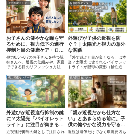
視力回復センター
視力回復センター
お子さんの健やかな瞳を守
外遊びが子供の近視を防
るために。視力低下の進行
ぐ？｜太陽光と視力の意外
抑制と目の健康ケア・ロー
な関係
ドマップ 👀✨
視力0.5〜0.7のお子さんを持つ親
「外で遊ぶと目が良くなる」は本
御さんへ。近視の仕組みや、家庭
当？太陽光に含まれるバイオレッ
でできる目のリフレッシュ方法、
トライトが眼球の変形（軸性近
適切なメガネとの付き合い方につ
視）を抑制する最新の研究結果
いて専門的知見から解説します。
と、1日に必要な屋外活動時間を
視力回復センター
視力回復センター
専門家が解説します。
外遊びが近視進行抑制の鍵
「親が近視だから仕方な
に？太陽光「バイオレット
い」とあきらめる前に。子
ライト」に注目が集まる理
供の健やかな視力を守るた
由 ☀️
めの生活習慣
近視進行抑制の鍵として注目され
近視は遺伝だけでなく環境要因も