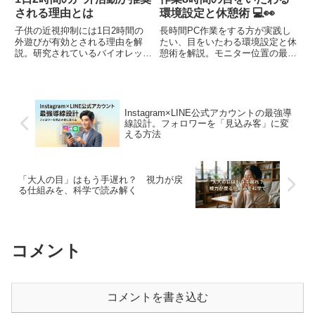
される理由とは
環境設定と休憩術 💻👀
子供の近視抑制には1日2時間の
長時間PC作業をする方が実践し
外遊びが有効とされる理由を解
たい、目をいたわる環境設定と休
説。研究されているバイオレット
憩術を解説。モニター位置の最適
ライトの役割や、共働き家庭でも
値や20-20-20ルール、デスクでで
できる屋外時間の作り方を紹介し
きるリフレッシュ方法など、今日
ます。
から使えるテクニックを紹介しま
す。
Instagram×LINE公式アカウントの最強導
線設計。フォロワーを「見込み客」に変
える方法
「大人の目」はもう手遅れ？ 視力が戻
る仕組みを、科学で読み解く
コメント
コメントを書き込む