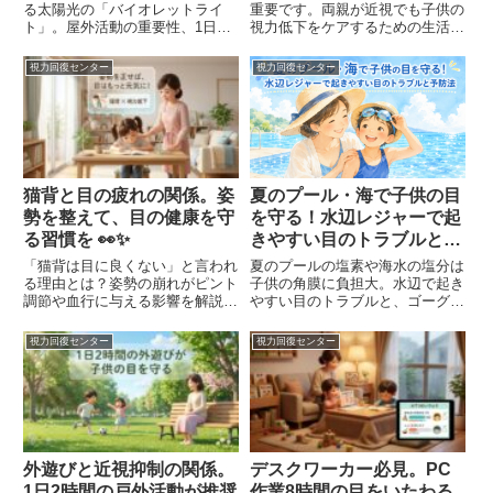
る太陽光の「バイオレットライ
重要です。両親が近視でも子供の
ト」。屋外活動の重要性、1日2
視力低下をケアするための生活習
時間の目安、家庭で実践できる光
慣、屋外活動の重要性、家庭でで
の取り入れ方について解説しま
きるリフレッシュ方法を解説。
視力回復センター
視力回復センター
す。
猫背と目の疲れの関係。姿
夏のプール・海で子供の目
勢を整えて、目の健康を守
を守る！水辺レジャーで起
る習慣を 👀✨
きやすい目のトラブルと予
防法
「猫背は目に良くない」と言われ
夏のプールの塩素や海水の塩分は
る理由とは？姿勢の崩れがピント
子供の角膜に負担大。水辺で起き
調節や血行に与える影響を解説。
やすい目のトラブルと、ゴーグル
家庭で実践できる正しい座り方チ
選び・洗眼・人工涙液・紫外線対
ェックリストやリフレッシュ方法
策まで、家庭でできる予防法をわ
視力回復センター
視力回復センター
をご紹介します。
かりやすく解説します。
外遊びと近視抑制の関係。
デスクワーカー必見。PC
1日2時間の戸外活動が推奨
作業8時間の目をいたわる