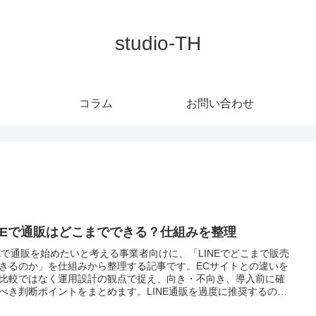
studio-TH
コラム
お問い合わせ
INEで通販はどこまでできる？仕組みを整理
NEで通販を始めたいと考える事業者向けに、「LINEでどこまで販売
きるのか」を仕組みから整理する記事です。ECサイトとの違いを
比較ではなく運用設計の観点で捉え、向き・不向き、導入前に確
べき判断ポイントをまとめます。LINE通販を過度に推奨するので
く、自社の販売目的・商品特性・運用体制に照らして導入可否を