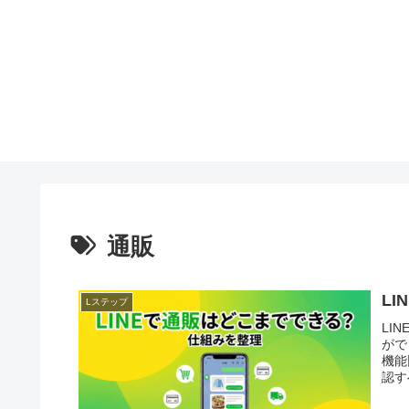
通販
L
Lステップ
LI
がで
機能
認す
はな